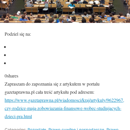
Podziel się na:
0
shares
Zapraszam do zapoznania się z artykułem w portalu
gazetaprawna.pl cała treść artykułu pod adresem:
https://www.gazetaprawna.pl/wiadomosci/kraj/artykuly/9622967,
czy-rodzice-maja-zobowiazania-finansowe-wobec-studiujacych-
dzieci-pra.html
Categories:
Pozostałe
,
Prawo cywilne i gospodarcze
,
Prawo